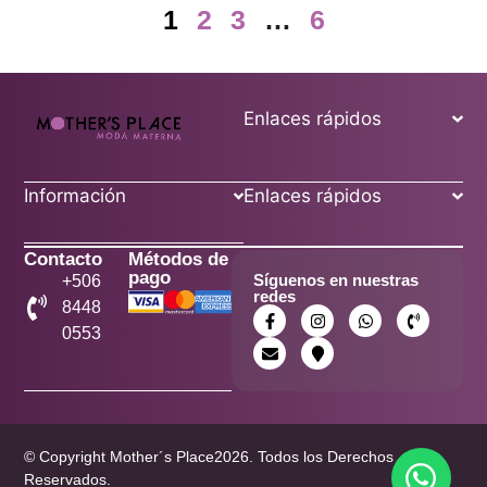
1
2
3
…
6
Enlaces rápidos
Información
Enlaces rápidos
Contacto
Métodos de
pago
Síguenos en nuestras
+506
redes
8448
0553
© Copyright Mother´s Place2026. Todos los Derechos
Reservados.